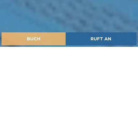
BUCH
RUFT AN
HOME
CAMPING UND FERIENDORF
BLUE LOFT ARGENTARIO
Blue Loft Argentario: Design,
Meeresbrise und das Meer
vom Balkon aus
35 qm | 4 Personen max