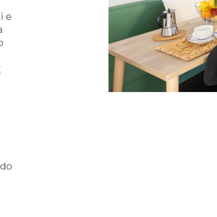
i e
a
o
E
ndo