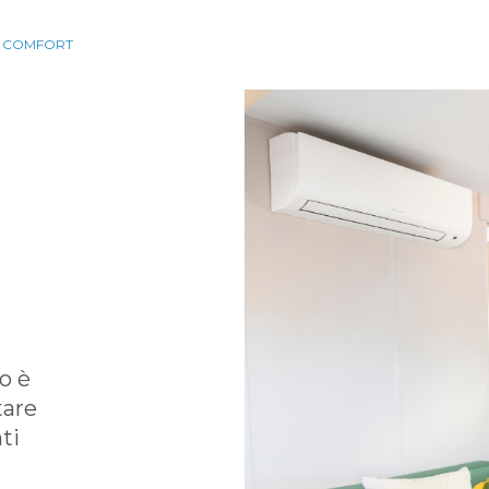
 COMFORT
o è
tare
ti