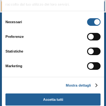
raccolto dal tuo utilizzo dei loro servizi.
PRENOTA
CHIAMA
Selezione
Necessari
del
consenso
Preferenze
Statistiche
Sistemazioni
Marketing
Mare e Piscina
Servizi
Mostra dettagli
Entertainment
Accetta tutti
Ristoranti e bar